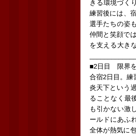
きる環境づく
練習後には、
選手たちの姿
仲間と笑顔で
を支える大き
____________
■2日目 限界
合宿2日目。練
炎天下という
ることなく最
も引かない激
ールドにあふ
全体が熱気に