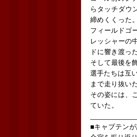
らタッチダウ
締めくくった
フィールドゴー
レッシャーの
ドに響き渡っ
そして最後を飾
選手たちは互
まで走り抜い
その姿には、
ていた。
____________
■キャプテンが