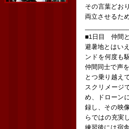
その言葉どお
両立させるた
____________
■1日目 仲間
避暑地とはい
ンドを何度も
仲間同士で声
とつ乗り越え
スクリメージ
め、ドローン
録し、その映
らではの充実
練習後には宿