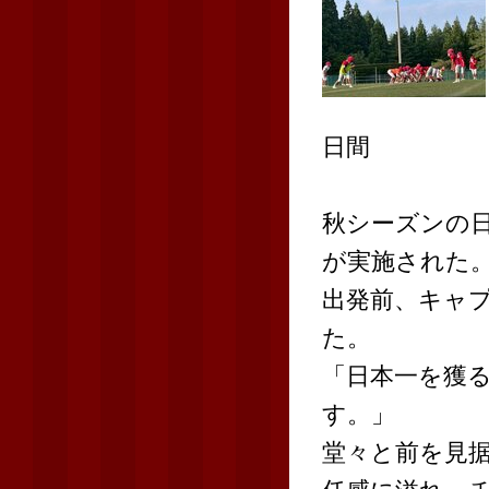
日間
秋シーズンの
が実施された
出発前、キャ
た。
「日本一を獲
す。」
堂々と前を見