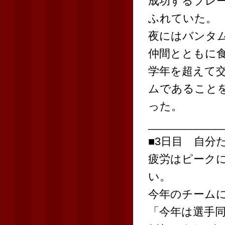
成功するプレ
ふれていた。
夜にはバンタム
仲間とともに
学年を超えて
ムであること
った。
____________
■3日目 自分
疲労はピーク
い。
今年のチーム
「今年は選手