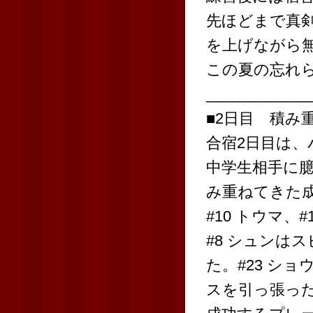
先ほどまで真
を上げながら
この夏の忘れ
____________
■2日目 積み
合宿2日目は
中学生相手に
み重ねてきた
#10 トウマ
#8 シュンは
た。#23 シ
スを引っ張っ