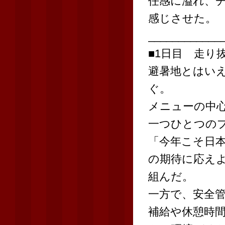
任感に溢れ、
感じさせた。
____________
■1日目 走り
避暑地とはい
ぐ。
メニューの中
一つひとつの
「今年こそ日
の期待に応え
組んだ。
一方で、安全
補給や休憩時