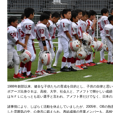
1988年創部以来、健全な子供たちの育成を目的とし、子供の自律と思
ボアーズ出身ＯＢは、高校、大学、社会人と、アメフトで輝かしい成績
はＮＦＬにもっとも近い選手と言われ、アメフト界だけでなく、日本の
諸事情により、しばらく活動を休止していましたが、2005年、OBの
した雰囲気の中、心身共に鍛えられ、再結成後の卒業メンバーも、高校