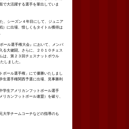
面で大活躍する選手を輩出していま
また、シーズン４年目にして、ジュニア
戦）に出場、惜しくもタイトル獲得は
。
トボール選手権大会』において、メンバ
入る大健闘。さらに、２０１０チェス
ムは、第２３回チェスナットボウル
いたしました。
トボール選手権」にて優勝いたしまし
学生選手権関西予選に出場、見事勝利
中学生アメリカンフットボール選手
メリカンフットボール連盟）を破り、
元大学チームコーチなどの指導のも