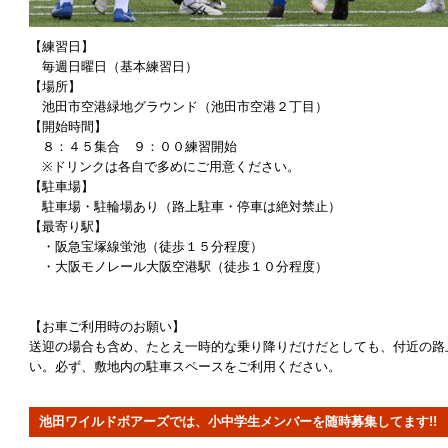
【練習日】
毎週日曜日（基本練習日）
【場所】
池田市空港緑地グラウンド（池田市空港２丁目）
【開始時間】
８：４５集合 ９：００練習開始
※ドリンクは各自で多めにご用意ください。
【駐車場】
駐車場・駐輪場あり（路上駐車・停車は絶対禁止）
【最寄り駅】
・阪急宝塚線蛍池（徒歩１５分程度）
・大阪モノレール大阪空港駅（徒歩１０分程度）
【お車ご利用時のお願い】
送迎の場合も含め、たとえ一時的な乗り降りだけだとしても、付近の路
い。必ず、敷地内の駐車スペースをご利用ください。
池田ワイルドボアーズでは、小中学生メンバーを随時募集してます!!