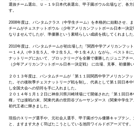
選抜チーム選出、Ｕ－１９日本代表選出、甲子園ボウル出場など、各方
す。
2008年度は、バンタムクラス（中学生チーム）を本格的に始動させ、
チームがチェスナットボウル（少年アメリカンフットボール日本一決定
なりませんでしたが、準優勝という素晴らしい成績を残してくれました
2010年度は、バンタムチームが初出場した『関西中学アメリカンフッ
ー１４人（中３生５人、中２生５人、中１生４人）ながら、ベスト８に
ナットリーグにおいて、ブロックリーグを全勝で優勝したジュニアチー
（少年アメリカンフットボール日本一決定戦） に出場、見事、初優勝
２０１３年度は、バンタムチームが「第１１回関西中学アメリカンフッ
た。その後秋季チェスナットリーグ戦を制し、代表として第１回日本中
し全国大会への切符を手に入れました。
２０１４年１月１２日に神奈川県川崎球場にて開催された「第１回日本
権」では接戦の末、関東代表の世田谷ブルーサンダース（関東中学生ア
初代王者に輝きました。
現役のＸリーグ選手や、元社会人選手、甲子園ボウル優勝キャプテン、
と、ますます大きく羽ばたこうとしている池田ワイルドボアーズです。