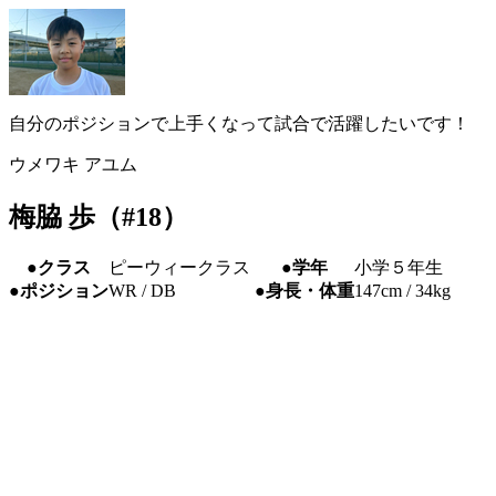
自分のポジションで上手くなって試合で活躍したいです！
ウメワキ アユム
梅脇 歩（#18）
●クラス
ピーウィークラス
●学年
小学５年生
●ポジション
WR / DB
●身長・体重
147cm / 34kg