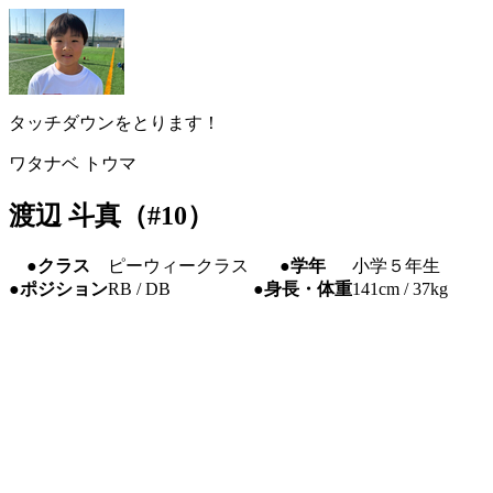
タッチダウンをとります！
ワタナベ トウマ
渡辺 斗真（#10）
●クラス
ピーウィークラス
●学年
小学５年生
●ポジション
RB / DB
●身長・体重
141cm / 37kg