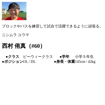
ブロックやパスを練習して試合で活躍できるように頑張る。
ニシムラ ユウマ
西村 侑真（#60）
●クラス
ピーウィークラス
●学年
小学５年生
●ポジション
OL / DL
●身長・体重
145cm / 42kg