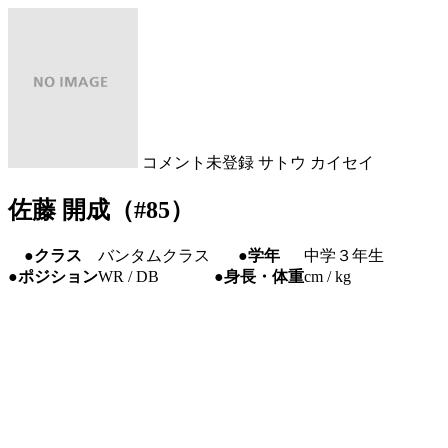
コメント未登録
サトウ カイセイ
佐藤 開成（#85）
●クラス
バンタムクラス
●学年
中学３年生
●ポジション
WR / DB
●身長・体重
cm / kg