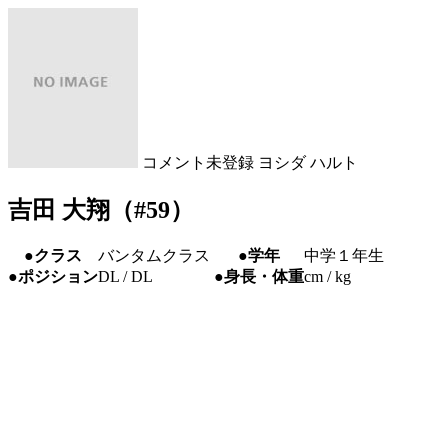
コメント未登録
ヨシダ ハルト
吉田 大翔（#59）
●クラス
バンタムクラス
●学年
中学１年生
●ポジション
DL / DL
●身長・体重
cm / kg