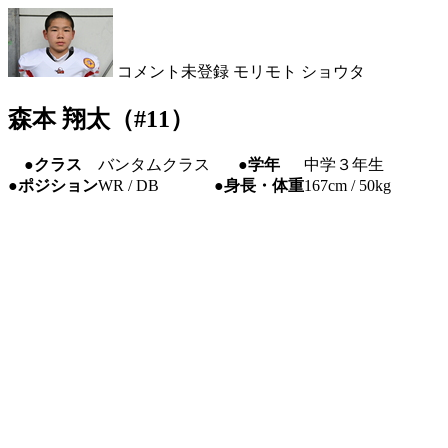
コメント未登録
モリモト ショウタ
森本 翔太（#11）
●クラス
バンタムクラス
●学年
中学３年生
●ポジション
WR / DB
●身長・体重
167cm / 50kg