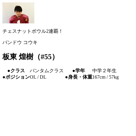
チェスナットボウル2連覇！
バンドウ コウキ
板東 煌樹（#55）
●クラス
バンタムクラス
●学年
中学２年生
●ポジション
OL / DL
●身長・体重
167cm / 57kg