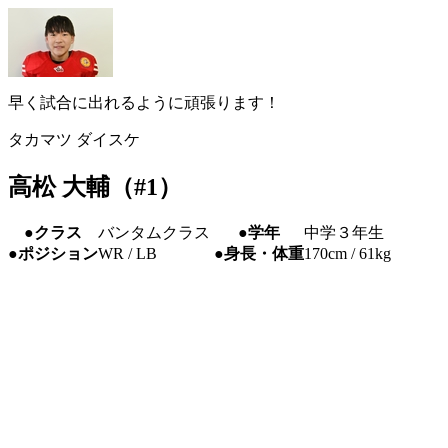
早く試合に出れるように頑張ります！
タカマツ ダイスケ
高松 大輔（#1）
●クラス
バンタムクラス
●学年
中学３年生
●ポジション
WR / LB
●身長・体重
170cm / 61kg