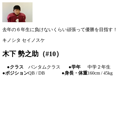
去年の６年生に負けないくらい頑張って優勝を目指す！
キノシタ セイノスケ
木下 勢之助（#10）
●クラス
バンタムクラス
●学年
中学２年生
●ポジション
QB / DB
●身長・体重
160cm / 45kg