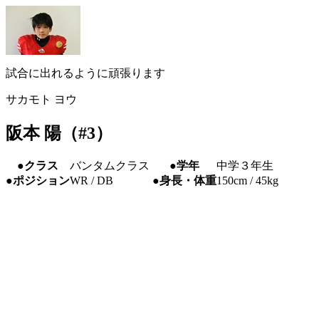
試合に出れるように頑張ります
サカモト ヨウ
阪本 陽（#3）
●クラス
バンタムクラス
●学年
中学３年生
●ポジション
WR / DB
●身長・体重
150cm / 45kg